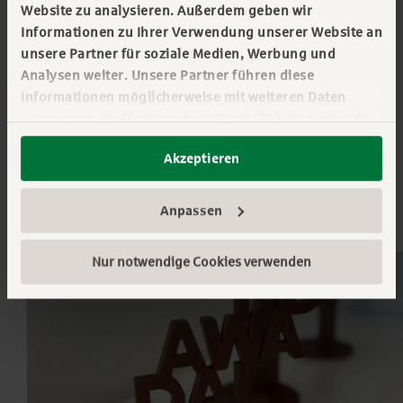
Website zu analysieren. Außerdem geben wir
Informationen zu Ihrer Verwendung unserer Website an
unsere Partner für soziale Medien, Werbung und
Immobilien
Analysen weiter. Unsere Partner führen diese
Informationen möglicherweise mit weiteren Daten
zusammen, die Sie ihnen bereitgestellt haben oder die
Praxisbeispiele und
sie im Rahmen Ihrer Nutzung der Dienste gesammelt
Wissenswertes rund um die
Akzeptieren
haben. Sie geben Einwilligung zu unseren Cookies,
wenn Sie unsere Webseite weiterhin nutzen.
gewerbliche Immobilie
Mehr erfahren:
Impressum
||
Datenschutz
Anpassen
Nur notwendige Cookies verwenden