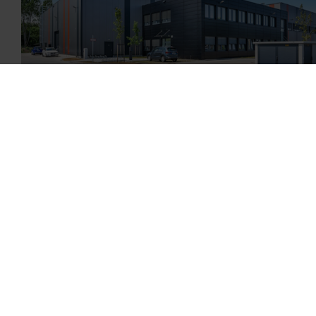
K&S Ingenieurpartnerschaft Krug & Schram
19.02.2025
Peper & Söhne
DAL erwirbt Light-Industrial-Immobilie in Bremen -
Ausbau des Leistungsangebots um Mietlösungen
für Unternehmensimmobilien
Praxisbeispiele
#Corporate Real Estate Management
#Immobilien