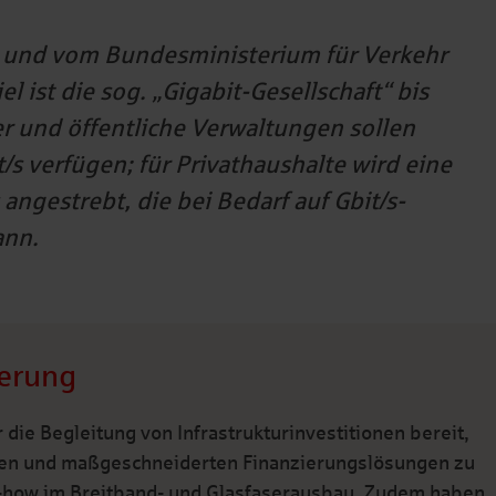
 und vom Bundesministerium für Verkehr
el ist die sog. „Gigabit-Gesellschaft“ bis
 und öffentliche Verwaltungen sollen
/s verfügen; für Privathaushalte wird eine
ngestrebt, die bei Bedarf auf Gbit/s-
ann.
ierung
 die Begleitung von Infrastrukturinvestitionen bereit,
llen und maßgeschneiderten Finanzierungslösungen zu
ow-how im Breitband- und Glasfaserausbau. Zudem haben