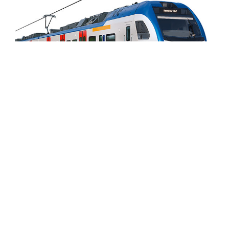
15.06.2021
64 Züge für das Verkehrsnetz der
neuen S-Bahn Hannover ab 2022
Klimafreundliche Triebzüge finanziert und bis zu 30
Jahre Planungssicherheit gewonnen.
Praxisbeispiele
|
Nachhaltigkeit
#Jahresbericht
#Transport & Logistik