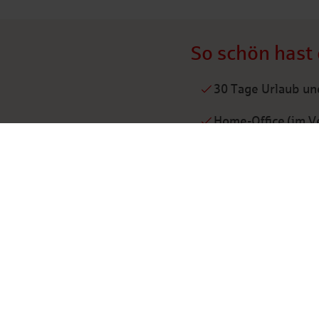
So schön hast 
30 Tage Urlaub und
Home-Office (im Ve
Vereinbarkeit von
Jobrad, Fahrtkost
Zuschüsse zur Alt
Regelmäßiger Gesu
Inhouse-Fitnessräu
Ausbildung und Qu