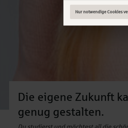
Nur notwendige Cookies v
Die eigene Zukunft k
genug gestalten.
Du studierst und möchtest all die schö