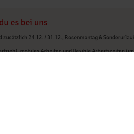
du es bei uns
 zusätzlich 24.12. / 31.12., Rosenmontag & Sonderurlaub
rtrieb), mobiles Arbeiten und flexible Arbeitszeiten (im
 Privatem und Beruflichem
enzuschuss für den ÖPNV, kostenloser Verleih von E-Bik
ersvorsorge und Berufsunfähigkeitsversicherung, kosten
ndheits-Check-up, Zuschuss zur Arbeitsplatzbrille, Im
me inkl. Sportkurse vor Ort, online und bei externen Pa
alifizierung – individuelle und umfassende Maßnahmen