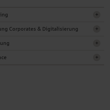
ting
+
ng Corporates & Digitalisierung
+
tung
+
nce
+