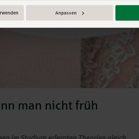
erwenden
Anpassen
ann man nicht früh
nen im Studium erlernten Theorien gleich