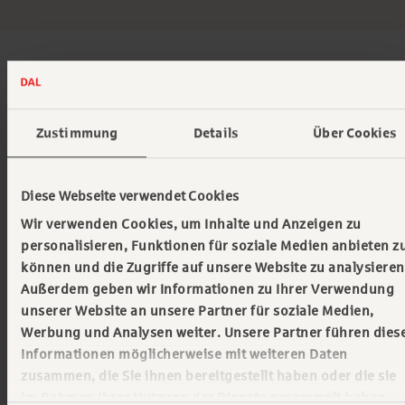
Gemeinsam Zukunft gestalten
Wir begleiten Unternehmen als vertrauensvoller
Zustimmung
Details
Über Cookies
Partner auf ihrem Weg in eine nachhaltige und
klimafreundliche Zukunft. Die Transformation hin zu
einer dekarbonisierten Wirtschaft erfordert
Diese Webseite verwendet Cookies
erhebliche Investitionen und stellt viele
Wir verwenden Cookies, um Inhalte und Anzeigen zu
Organisationen vor komplexe Herausforderungen.
personalisieren, Funktionen für soziale Medien anbieten z
können und die Zugriffe auf unsere Website zu analysieren
Als erfahrener Lösungspartner strukturieren und
Außerdem geben wir Informationen zu Ihrer Verwendung
unserer Website an unsere Partner für soziale Medien,
arrangieren wir großvolumige Finanzierungen und
Werbung und Analysen weiter. Unsere Partner führen dies
unterstützen unsere Kunden aktiv bei der
Informationen möglicherweise mit weiteren Daten
Umsetzung ihrer Investitionsprojekte – für
zusammen, die Sie ihnen bereitgestellt haben oder die sie
messbaren Fortschritt und echten
Mehrwert für
im Rahmen Ihrer Nutzung der Dienste gesammelt haben.