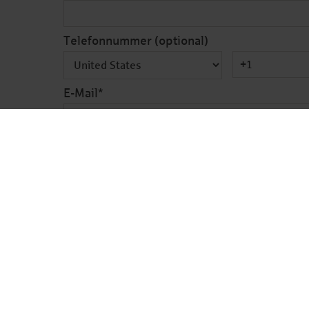
Telefonnummer (optional)
E-Mail
*
Terminwunsch: zur Auswahl (anklicken, auc
5.10. 9-13 Uhr
5.10. 13-17 Uhr
6.10. 9-13 Uhr
6.10. 13-17 Uhr
7.10. 9-13 Uhr
7.10. 13-17 Uhr
Thema des Gesprächs: zur Auswahl (anklick