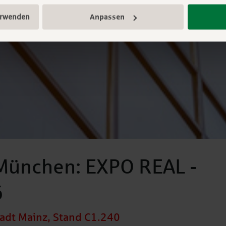
erwenden
Anpassen
München: EXPO REAL -
6
adt Mainz, Stand C1.240