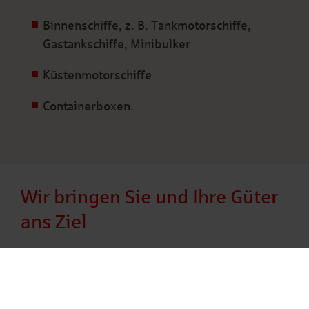
Binnenschiffe, z. B. Tankmotorschiffe,
Gastankschiffe, Minibulker
Küstenmotorschiffe
Containerboxen.
Wir bringen Sie und Ihre Güter
ans Ziel
Wir erarbeiten nicht nur die passende
Finanzierungsstruktur, sondern arrangieren auch
Ihre Finanzierung: Wir sprechen die in Frage