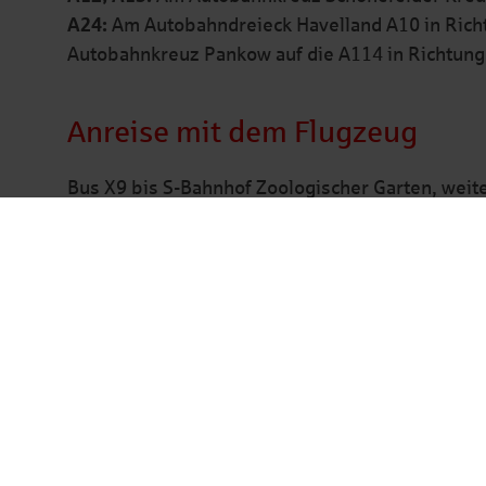
A24:
Am Autobahndreieck Havelland A10 in Richt
Autobahnkreuz Pankow auf die A114 in Richtung
Anreise mit dem Flugzeug
Bus X9 bis S-Bahnhof Zoologischer Garten, weit
Bahnhof Stadtmitte. Von dort erreichen Sie die Ge
Fahrtrichtung vorn einsteigen).
Anreise mit der Bahn
Vom Hauptbahnhof mit der S-Bahn (S5, S75) – ein
Dort steigen Sie bitte in die U-Bahn U6 um (Ric
Stadtmitte. Von dort erreichen Sie die Geschäftss