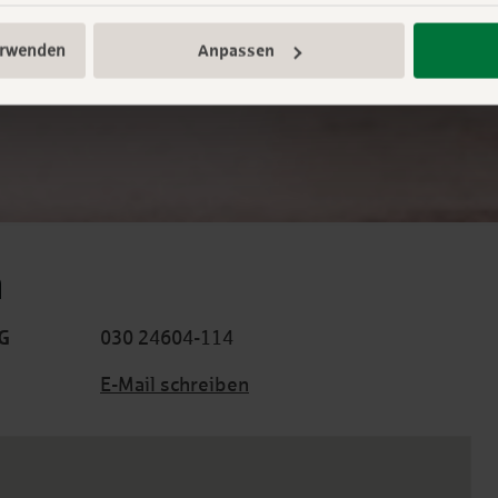
erwenden
Anpassen
n
G
030 24604-114
E-Mail schreiben