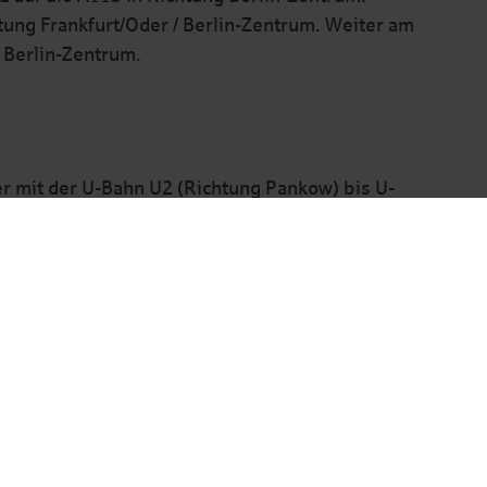
ung Frankfurt/Oder / Berlin-Zentrum. Weiter am
 Berlin-Zentrum.
er mit der U-Bahn U2 (Richtung Pankow) bis U-
schäftsstelle in ca. einer Minute zu Fuß (bitte in
e Station – bis S- und U-Bahnhof Friedrichstraße.
htung Alt-Mariendorf) und fahren bis U-Bahnhof
telle in ca. einer Minute zu Fuß.