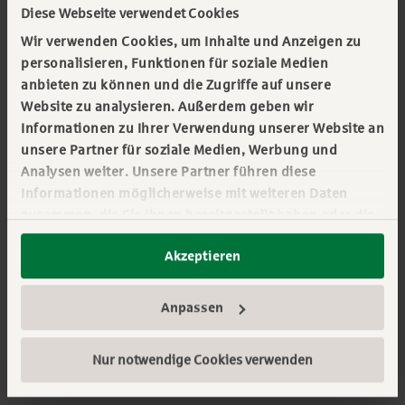
Diese Webseite verwendet Cookies
einen Beitrag zur Versorgungssicherheit.
Wir verwenden Cookies, um Inhalte und Anzeigen zu
personalisieren, Funktionen für soziale Medien
anbieten zu können und die Zugriffe auf unsere
Website zu analysieren. Außerdem geben wir
Informationen zu Ihrer Verwendung unserer Website an
Rubrik wählen:
unsere Partner für soziale Medien, Werbung und
Batteriespeicher
Analysen weiter. Unsere Partner führen diese
Informationen möglicherweise mit weiteren Daten
zusammen, die Sie ihnen bereitgestellt haben oder die
sie im Rahmen Ihrer Nutzung der Dienste gesammelt
Beratung anfragen
Akzeptieren
haben. Sie geben Einwilligung zu unseren Cookies,
wenn Sie unsere Webseite weiterhin nutzen.
Mehr erfahren:
Impressum
||
Datenschutz
Anpassen
Doch die hohen Investitionskosten stellen für viele
Nur notwendige Cookies verwenden
Projektierer und Unternehmen eine Hürde dar.
Insbesondere die Finanzierung großer