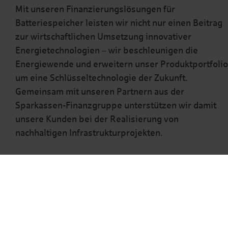
Mit unseren Finanzierungslösungen für
Batteriespeicher leisten wir nicht nur einen Beitrag
zur wirtschaftlichen Umsetzung innovativer
Energietechnologien – wir beschleunigen die
Energiewende und erweitern unser Produktportfolio
um eine Schlüsseltechnologie der Zukunft.
Gemeinsam mit unseren Partnern aus der
Sparkassen-Finanzgruppe unterstützen wir damit
unsere Kunden bei der Realisierung von
nachhaltigen Infrastrukturprojekten.