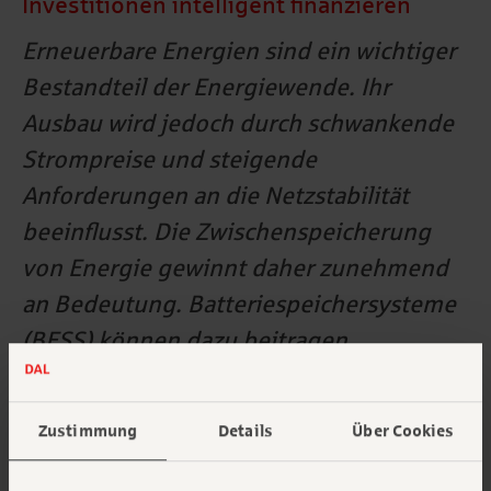
Investitionen intelligent finanzieren
Erneuerbare Energien sind ein wichtiger
Bestandteil der Energiewende. Ihr
Ausbau wird jedoch durch schwankende
Strompreise und steigende
Anforderungen an die Netzstabilität
beeinflusst. Die Zwischenspeicherung
von Energie gewinnt daher zunehmend
an Bedeutung. Batteriespeichersysteme
(BESS) können dazu beitragen,
Lastspitzen zu glätten, Energiekosten zu
senken und die Netzstabilität zu
Zustimmung
Details
Über Cookies
verbessern. Sie reduzieren den Bedarf an
fossilen Reservekapazitäten und leisten