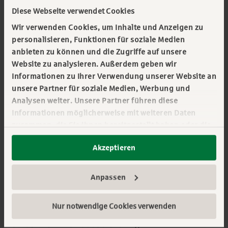
braucht es
Diese Webseite verwendet Cookies
ebensolche.
Wir verwenden Cookies, um Inhalte und Anzeigen zu
personalisieren, Funktionen für soziale Medien
anbieten zu können und die Zugriffe auf unsere
Die Teams der DAL arbeiten an vielen
Website zu analysieren. Außerdem geben wir
sehr komplexen nationalen und
Informationen zu Ihrer Verwendung unserer Website an
internationalen Projekten. Das ginge
unsere Partner für soziale Medien, Werbung und
Analysen weiter. Unsere Partner führen diese
nicht ohne die Unterstützung aus dem
Informationen möglicherweise mit weiteren Daten
Bereich Corporate Functions. Die vielen
zusammen, die Sie ihnen bereitgestellt haben oder die
sie im Rahmen Ihrer Nutzung der Dienste gesammelt
Kolleginnen und Kollegen dort mit ihren
Akzeptieren
haben. Sie geben Einwilligung zu unseren Cookies,
ganz spezifischen Fähigkeiten sorgen
wenn Sie unsere Webseite weiterhin nutzen.
dafür, dass alle internen Prozesse
Mehr erfahren:
Impressum
||
Datenschutz
Anpassen
reibungslos laufen – ob
Projektmanagement, Risikocontrolling,
Nur notwendige Cookies verwenden
Unternehmenssteuerung,