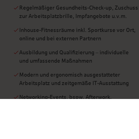
Regelmäßiger Gesundheits-Check-up, Zuschuss
zur Arbeitsplatzbrille, Impfangebote u.v.m.
Inhouse-Fitnessräume inkl. Sportkurse vor Ort,
online und bei externen Partnern
Ausbildung und Qualifizierung – individuelle
und umfassende Maßnahmen
Modern und ergonomisch ausgestatteter
Arbeitsplatz und zeitgemäße IT-Ausstattung
Networking-Events, bspw. Afterwork,
Abteilungsausflug, Konzern-Kick-Off,
Weihnachtsfeier, Sportveranstaltungen u.v.m.
Ausführliche Onboarding-Phase mit individuell
geplanter Einarbeitung und eine