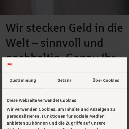
Wir stecken Geld in die
Welt – sinnvoll und
nachhaltig. Genau Ihr
Ding?
Zustimmung
Details
Über Cookies
Und Maßschneiderei finden Sie auch
spannend? Dann sind unsere individuell
Diese Webseite verwendet Cookies
angepassten, assetbasierten Projekt- und
Wir verwenden Cookies, um Inhalte und Anzeigen zu
Corporate-Finanzierungen etwa für grüne
personalisieren, Funktionen für soziale Medien
anbieten zu können und die Zugriffe auf unsere
Mobilität oder saubere Energie doch