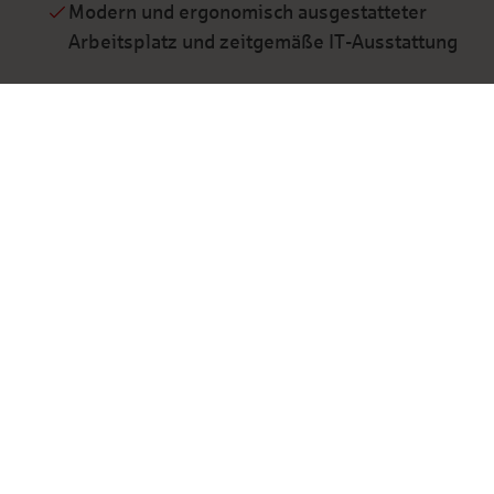
Modern und ergonomisch ausgestatteter
Arbeitsplatz und zeitgemäße IT-Ausstattung
Networking-Events, bspw. Afterwork,
Abteilungsausflug, Konzern-Kick-Off,
Weihnachtsfeier, Sportveranstaltungen u.v.m.
Ausführliche Onboarding-Phase mit individuell
geplanter Einarbeitung und eine
Zusammenarbeit, bei der der Mensch im
Mittelpunkt steht
Betriebsrestaurant mit regionaler und
nachhaltiger Küche
kostenlose Parkplätze für Mitarbeitende