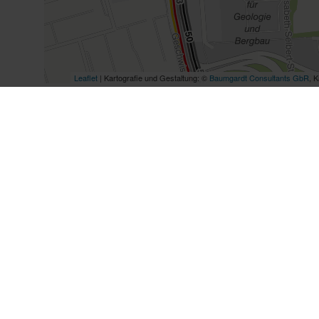
Anreise mit dem Auto
Verlassen Sie die A60 an der Ausfahrt Mainz-We
Jakob-Anstatt-Straße. Folgen Sie dem Straßenve
links in den Heiligkreuzweg ab. Die Straße münd
Sie unser Gebäude auf der rechten Seite. Besuch
Bitte beachten Sie:
Die Mainzer Fernwärme GmbH
anderem das Gelände der Kurmainz-Kaserne an
Daher wird die Emy-Roeder-Straße von Mitte Aug