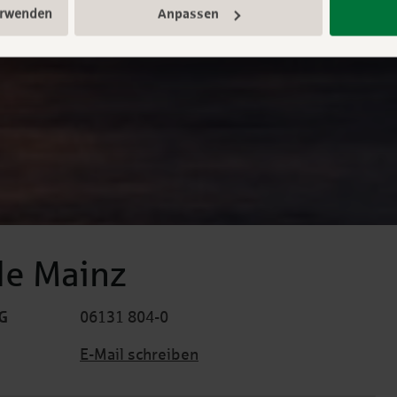
erwenden
Anpassen
le Mainz
G
06131 804-0
E-Mail schreiben