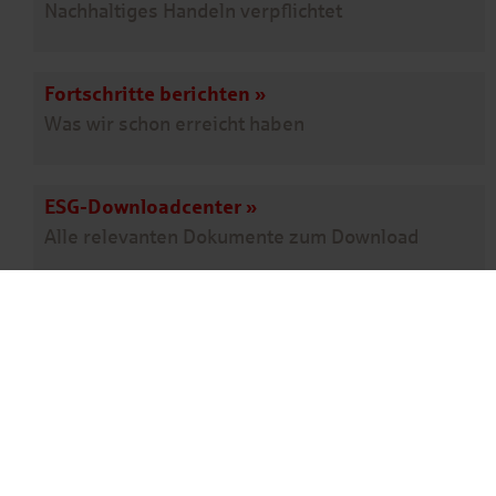
Nachhaltiges Handeln verpflichtet
Fortschritte berichten
»
Was wir schon erreicht haben
ESG-Downloadcenter
»
Alle relevanten Dokumente zum Download
Schnellkontakt
DAL Deutsche Anlagen-Leasing GmbH & Co. KG
Emy-Roeder-Straße 2