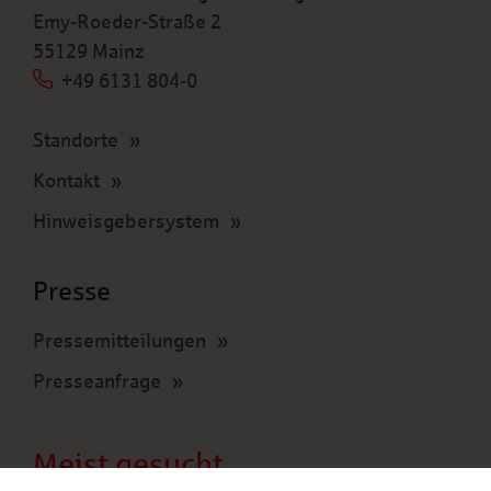
Emy-Roeder-Straße 2
55129 Mainz
+49 6131 804-0
Standorte
Kontakt
Hinweisgebersystem
Presse
Pressemitteilungen
Presseanfrage
Meist gesucht