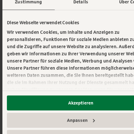
Zustimmung
Details
Über C
Lesen sie hier
Teil 1
: Die Lage der Unternehmen -
Optimismus trotz Krisen.
Diese Webseite verwendet Cookies
Wir verwenden Cookies, um Inhalte und Anzeigen zu
personalisieren, Funktionen für soziale Medien anbieten 
und die Zugriffe auf unsere Website zu analysieren. Auße
15.10.2025
geben wir Informationen zu Ihrer Verwendung unserer Web
Nachhaltigkeit
unsere Partner für soziale Medien, Werbung und Analysen 
Unsere Partner führen diese Informationen möglicherweis
Wissenswertes
weiteren Daten zusammen, die Sie ihnen bereitgestellt ha
Alle Kategorien
die sie im Rahmen Ihrer Nutzung der Dienste gesammelt ha
geben Einwilligung zu unseren Cookies, wenn Sie unsere 
Alle Tags
weiterhin nutzen.
Akzeptieren
Mehr erfahren:
Impressum
||
Datenschutz
Anpassen
In Zusammenarbeit mit