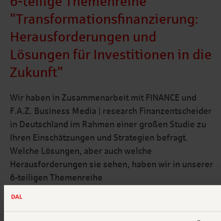
6-teilige Themenreihe
"Transformationsfinanzierung:
Herausforderungen und
Lösungen für Investitionen in die
Zukunft"
Wir haben in Zusammenarbeit mit FINANCE und
F.A.Z. Business Media | research Finanzentscheider
in Deutschland im Rahmen einer großen Studie zu
Ihren Einschätzungen und Strategien befragt.
Welche Lösungen, aber auch welche
Herausforderungen sie sehen, haben wir in unserer
6-teiligen Themenreihe
„Transformationsfinanzierung: Herausforderungen
und Lösungen für Investitionen in die Zukunft“
zusammengefasst.