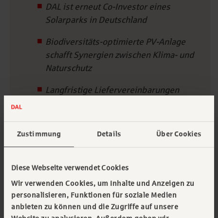
DAL ist erneut Co-Investor eines
Solarparks in Deutschland
Biodiversitäts-optimierte PV-Anlage
schafft Synergien zwischen Klima- und
Naturschutz
Langfristige Liefervereinbarungen
schützen Abnehmer vor
Strompreisschwankungen
Zustimmung
Details
Über Cookies
Inbetriebnahme in 2026
Diese Webseite verwendet Cookies
Wir verwenden Cookies, um Inhalte und Anzeigen zu
personalisieren, Funktionen für soziale Medien
27.11.2025
anbieten zu können und die Zugriffe auf unsere