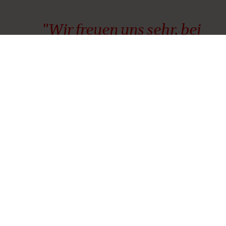
"Wir freuen uns sehr, bei
diesem in mehrfacher
Hinsicht wegweisenden
Projekt die DAL als
Partner an unserer Seite
zu haben. Durch ihre
langjährige Erfahrung
mit Cashflow-basierten
Finanzierungen verfügt