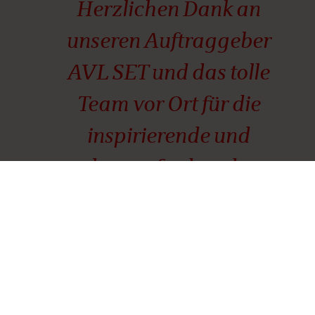
Herzlichen Dank an
unseren Auftraggeber
AVL SET und das tolle
Team vor Ort für die
inspirierende und
herausfordernde
Aufgabenstellung, den
Neubau in Time, in Budget
und in Quality
umzusetzen.“