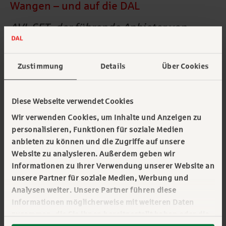
Wangen – und auf die DAL
AVL SET, der führende Anbieter von
Inverter-Testsystemen im Bereich der
Elektromobilität, erweitert seine
Zustimmung
Details
Über Cookies
Produktionskapazitäten an einem neuen
Standort. Die DAL begleitet das
Diese Webseite verwendet Cookies
hochinnovative Unternehmen sowohl als
Wir verwenden Cookies, um Inhalte und Anzeigen zu
Finanzierungspartner wie auch rund um
personalisieren, Funktionen für soziale Medien
anbieten zu können und die Zugriffe auf unsere
das Thema Baumanagement.
Website zu analysieren. Außerdem geben wir
Informationen zu Ihrer Verwendung unserer Website an
unsere Partner für soziale Medien, Werbung und
Analysen weiter. Unsere Partner führen diese
Informationen möglicherweise mit weiteren Daten
15.10.2025
zusammen, die Sie ihnen bereitgestellt haben oder die