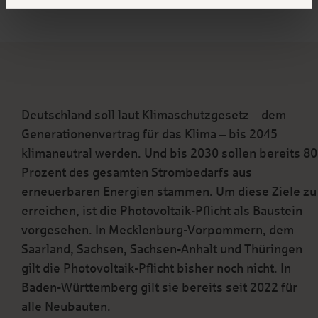
Deutschland soll laut Klimaschutzgesetz – dem
Generationenvertrag für das Klima – bis 2045
klimaneutral werden. Und bis 2030 sollen bereits 80
Prozent des gesamten Strombedarfs aus
erneuerbaren Energien stammen. Um diese Ziele zu
erreichen, ist die Photovoltaik-Pflicht als Baustein
vorgesehen. In Mecklenburg-Vorpommern, dem
Saarland, Sachsen, Sachsen-Anhalt und Thüringen
gilt die Photovoltaik-Pflicht bisher noch nicht. In
Baden-Württemberg gilt sie bereits seit 2022 für
alle Neubauten.