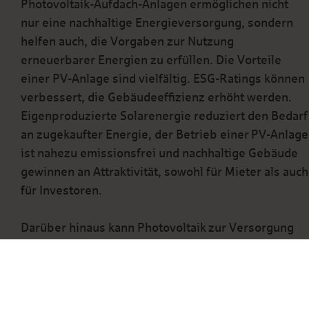
Photovoltaik-Aufdach-Anlagen ermöglichen nicht
nur eine nachhaltige Energieversorgung, sondern
helfen auch, die Vorgaben zur Nutzung
erneuerbarer Energien zu erfüllen. Die Vorteile
einer PV-Anlage sind vielfältig. ESG-Ratings können
verbessert, die Gebäudeeffizienz erhöht werden.
Eigenproduzierte Solarenergie reduziert den Bedarf
an zugekaufter Energie, der Betrieb einer PV-Anlage
ist nahezu emissionsfrei und nachhaltige Gebäude
gewinnen an Attraktivität, sowohl für Mieter als auch
für Investoren.
Darüber hinaus kann Photovoltaik zur Versorgung
der Ladeinfrastruktur genutzt werden, wodurch
Gebäude zu dezentralen Energiehubs werden. Das
Management gewerblicher Immobilien ist heute
mit zahlreichen rechtlichen Anforderungen