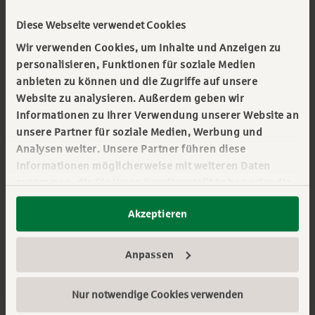
Welche Anforderungen folgen daraus für
Diese Webseite verwendet Cookies
gewerbliche Immobilieneigentümer? Eine kurze
Wir verwenden Cookies, um Inhalte und Anzeigen zu
Bestandsaufnahme.
personalisieren, Funktionen für soziale Medien
anbieten zu können und die Zugriffe auf unsere
Website zu analysieren. Außerdem geben wir
15.10.2025
Informationen zu Ihrer Verwendung unserer Website an
unsere Partner für soziale Medien, Werbung und
Nachhaltigkeit
Analysen weiter. Unsere Partner führen diese
Wissenswertes
Informationen möglicherweise mit weiteren Daten
zusammen, die Sie ihnen bereitgestellt haben oder die
sie im Rahmen Ihrer Nutzung der Dienste gesammelt
#Corporate Real Estate Management
Akzeptieren
haben. Sie geben Einwilligung zu unseren Cookies,
wenn Sie unsere Webseite weiterhin nutzen.
Mehr erfahren:
Impressum
||
Datenschutz
Alle Kategorien
Anpassen
Alle Tags
Nur notwendige Cookies verwenden