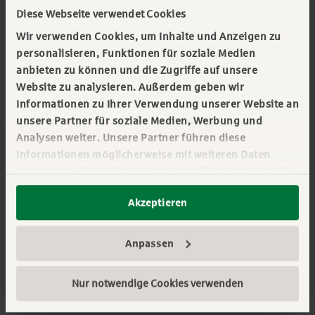
führenden Unternehmen im Bereich
Diese Webseite verwendet Cookies
Remanufacturing.
Wir verwenden Cookies, um Inhalte und Anzeigen zu
personalisieren, Funktionen für soziale Medien
Konkret geht es dabei um die Aufarbeitung
anbieten zu können und die Zugriffe auf unsere
Website zu analysieren. Außerdem geben wir
defekter Fahrzeugaggregate und
Informationen zu Ihrer Verwendung unserer Website an
Fahrzeugkomponenten, die auf den
unsere Partner für soziale Medien, Werbung und
Qualitätsstandard eines Neuteils gebracht werden.
Analysen weiter. Unsere Partner führen diese
Informationen möglicherweise mit weiteren Daten
zusammen, die Sie ihnen bereitgestellt haben oder die
15.10.2025
sie im Rahmen Ihrer Nutzung der Dienste gesammelt
Akzeptieren
haben. Sie geben Einwilligung zu unseren Cookies,
Magazine
wenn Sie unsere Webseite weiterhin nutzen.
Mehr erfahren:
Impressum
||
Datenschutz
Praxisbeispiele
Anpassen
#Corporate Real Estate Management
#Immobilien
Nur notwendige Cookies verwenden