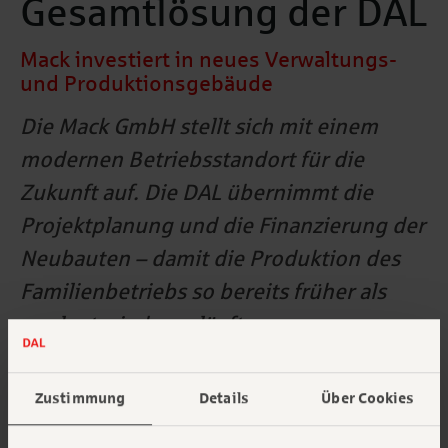
Gesamtlösung der DAL
Mack investiert in neues Verwaltungs-
und Produktionsgebäude
Die Mack GmbH stellt sich mit einem
modernen Betriebsstandort für die
Zukunft auf. Die DAL übernimmt die
Projektplanung und die Finanzierung der
Neubauten – damit die Produktion des
Familienbetriebs so bereits früher als
geplant wieder anläuft.
Aus alt mach neu: vorhandene Ressourcen so zu
Zustimmung
Details
Über Cookies
nutzen, dass sie zu neuwertigen Produkten werden.
Das ist das Kerngeschäft von Mack, einem der