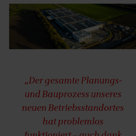
„Der gesamte Planungs-
und Bauprozess unseres
neuen Betriebsstandortes
hat problemlos
funktioniert – auch dank