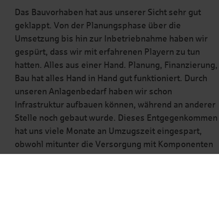
Das Bauvorhaben hat aus unserer Sicht sehr gut
geklappt. Von der Planungsphase über die
Umsetzung bis hin zur Inbetriebnahme haben wir
gespürt, dass wir mit erfahrenen Playern zu tun
hatten. Alles aus einer Hand. Planung, Finanzierung,
Bau hat alles Hand in Hand gut funktioniert. Durch
unseren Anlagenbedarf haben wir schon
Infrastruktur aufbauen können, während an anderer
Stelle noch gebaut wurde. Dieses Entgegenkommen
hat uns viele Monate an Umzugszeit eingespart,
obwohl mitunter die Versorgung mit Komponenten
insbesondere im Bereich der Elektroinstallation und
bei den Lastkränen uns wieder etwas
zurückgeworfen hatte.