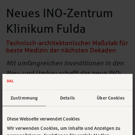
Neues INO-Zentrum
Klinikum Fulda
Technisch-architektonischer Maßstab für
beste Medizin der nächsten Dekaden
Mit umfangreichen Investitionen in den
Neu- und Umbau schafft das neue INO-
Zentrum des Klinikum Fulda für die
Menschen in der Region Osthessen den
Zustimmung
Details
Über Cookies
Rahmen für eine jederzeit hochwertige
medizinische Versorgung. Die DAL hat die
Diese Webseite verwendet Cookies
Finanzierung für das Vorhaben
Wir verwenden Cookies, um Inhalte und Anzeigen zu
strukturiert und arrangiert.