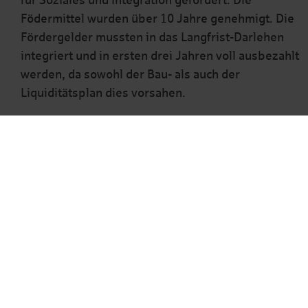
für Soziales und Integration gefördert. Die
Födermittel wurden über 10 Jahre genehmigt. Die
Fördergelder mussten in das Langfrist-Darlehen
integriert und in ersten drei Jahren voll ausbezahlt
werden, da sowohl der Bau- als auch der
Liquiditätsplan dies vorsahen.
Die Lösung
Die DAL hat ein Darlehen über die Kreditanstalt für
Wiederaufbau (Programm 148 der KfW) über zehn
Jahre beantragt. Die Gelder wurden sofort
ausgezahlt, auf einem Konto der Sparkasse Fulda
geparkt und verpfändet. Aus diesem Konto wurde
dann nach Baufortschritt bezahlt.