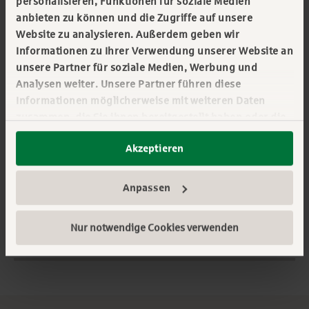
personalisieren, Funktionen für soziale Medien
anbieten zu können und die Zugriffe auf unsere
Website zu analysieren. Außerdem geben wir
Informationen zu Ihrer Verwendung unserer Website an
unsere Partner für soziale Medien, Werbung und
15.10.2025
Analysen weiter. Unsere Partner führen diese
Informationen möglicherweise mit weiteren Daten
Praxisbeispiele
zusammen, die Sie ihnen bereitgestellt haben oder die
sie im Rahmen Ihrer Nutzung der Dienste gesammelt
#Gesundheitswesen
#Immobilien
Akzeptieren
haben. Sie geben Einwilligung zu unseren Cookies,
wenn Sie unsere Webseite weiterhin nutzen.
Mehr erfahren:
Impressum
||
Datenschutz
Anpassen
Alle Kategorien
Nur notwendige Cookies verwenden
Alle Tags